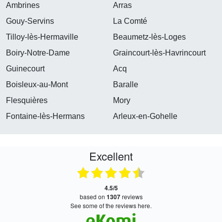
Ambrines
Arras
Gouy-Servins
La Comté
Tilloy-lès-Hermaville
Beaumetz-lès-Loges
Boiry-Notre-Dame
Graincourt-lès-Havrincourt
Guinecourt
Acq
Boisleux-au-Mont
Baralle
Flesquières
Mory
Fontaine-lès-Hermans
Arleux-en-Gohelle
Excellent
4.5/5
based on
1307
reviews
see some of the reviews here.