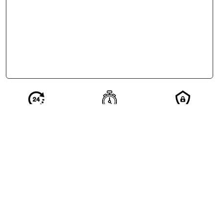
Réponse en 24
Votre demande
Vos
h de nos
qualifiée en 2
coordonnées
partenaires
minutes
restent
confidentielles
Excellent
4.5/5