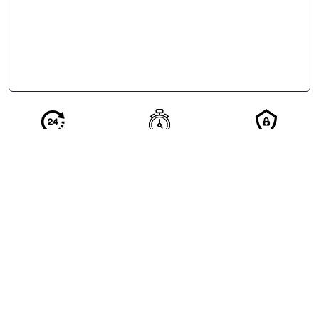
Réponse en 24
Votre demande
Vos
h de nos
qualifiée en 2
coordonnées
partenaires
minutes
restent
confidentielles
Excellent
4.5/5
based on
1309
reviews
see some of the reviews here.