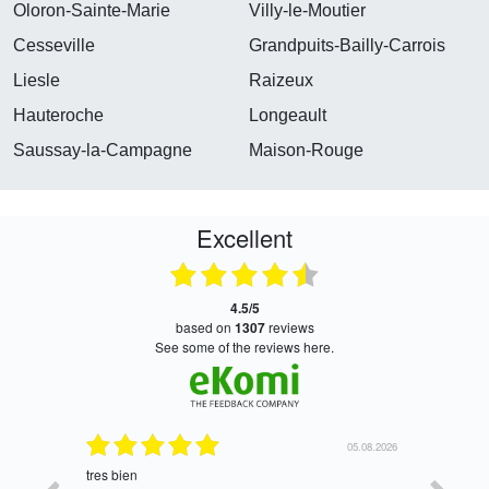
Oloron-Sainte-Marie
Villy-le-Moutier
Cesseville
Grandpuits-Bailly-Carrois
Liesle
Raizeux
Hauteroche
Longeault
Saussay-la-Campagne
Maison-Rouge
Excellent
4.5/5
based on
1307
reviews
see some of the reviews here.
06.08.2026
05.08.2026
tres bien
Satisfait,