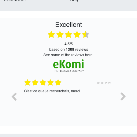
Excellent
4.5/5
based on
1309
reviews
see some of the reviews here.
06.08.2026
05.08.2026
tres bien
Satisfait,