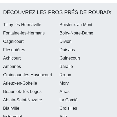
DÉCOUVREZ LES PROS PRÉS DE ROUBAIX
Tilloy-lès-Hermaville
Boisleux-au-Mont
Fontaine-lès-Hermans
Boiry-Notre-Dame
Cagnicourt
Divion
Flesquières
Duisans
Achicourt
Guinecourt
Ambrines
Baralle
Graincourt-lès-Havrincourt
Rœux
Arleux-en-Gohelle
Mory
Beaumetz-lès-Loges
Arras
Ablain-Saint-Nazaire
La Comté
Blairville
Croisilles
Estourmel
Acq