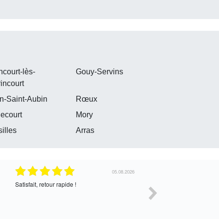
ncourt-lès-
Gouy-Servins
incourt
n-Saint-Aubin
Rœux
ecourt
Mory
silles
Arras
30.07.2026
Satisfait de l’échange, assez cordial. En
correcte
attente de la suite