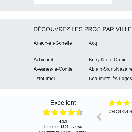
DÉCOUVREZ LES PROS PAR VILLE
Arleux-en-Gohelle
Acq
Achicourt
Boiry-Notre-Dame
Avesnes-le-Comte
Ablain-Saint-Nazair
Estourmel
Beaumetz-lès-Loge
Excellent
05.08.2026
05.08.2026
Satisfait, retour rapide !
Très bon servi
4.5/5
based on
1309
reviews
see some of the reviews here.