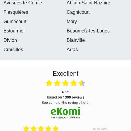
Avesnes-le-Comte
Ablain-Saint-Nazaire
Flesquières
Cagnicourt
Guinecourt
Mory
Estourmel
Beaumetz-lès-Loges
Divion
Blairville
Croisilles
Arras
Excellent
4.5/5
based on
1309
reviews
see some of the reviews here.
06.08.2026
05.08.2026