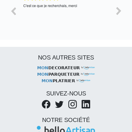
tres bien
Satisfait,
NOS AUTRES SITES
MON
DECORATEUR
MON
PARQUETEUR
MON
PLATRIER
SUIVEZ-NOUS
NOTRE SOCIÉTÉ