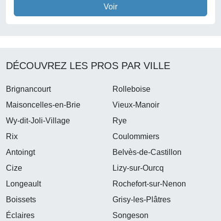
Voir
DÉCOUVREZ LES PROS PAR VILLE
Brignancourt
Rolleboise
Maisoncelles-en-Brie
Vieux-Manoir
Wy-dit-Joli-Village
Rye
Rix
Coulommiers
Antoingt
Belvès-de-Castillon
Cize
Lizy-sur-Ourcq
Longeault
Rochefort-sur-Nenon
Boissets
Grisy-les-Plâtres
Éclaires
Songeson