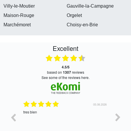
Villy-le-Moutier
Gauville-la-Campagne
Maison-Rouge
Orgelet
Marchémoret
Choisy-en-Brie
Excellent
4.5/5
based on
1307
reviews
see some of the reviews here.
06.08.2026
05.08.2026
tres bien
Satisfait,